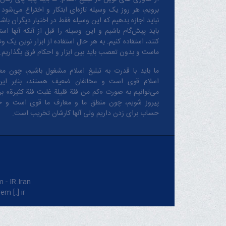
برویم، هر روز یک وسیله تازه‌ای ابتکار و اختراع می‌شود 
نباید اجازه بدهیم که این وسیله فقط در اختیار دیگران باشد
باید پیش‌گام باشیم و این وسیله را قبل از آنکه آنها است
کنند، استفاده کنیم. به هر حال استفاده از ابزار نوین یک و
ماست و بدون تعصب باید بین ابزار و احکام فرق بگذاریم.
ما باید با قدرت به تبلیغ اسلام مشغول باشیم، چون مع
اسلام قوی است و مخالفان ضعیف هستند، بنابر این
می‌توانیم به صورت «کم من فئة قلیلة غلبت فئة کثیرة» بر 
پیروز شویم، چون منطق‌ ما و معارف ‌ما قوی است و 
حساب برای زدن داریم ولی آنها کارشان تخریب است.
IR.Iran.
m [.] ir