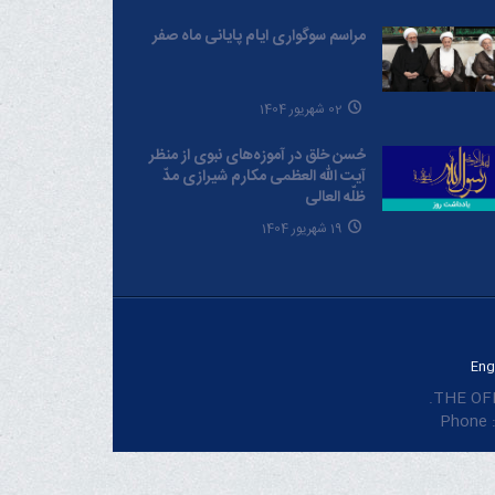
مراسم سوگواری ایام پایانی ماه صفر
02 شهریور 1404
حُسن خلق در آموزه‌های نبوی از منظر
آیت الله العظمی مکارم شیرازی مدّ
ظلّه العالی
19 شهریور 1404
Eng
THE OFF
Phone :