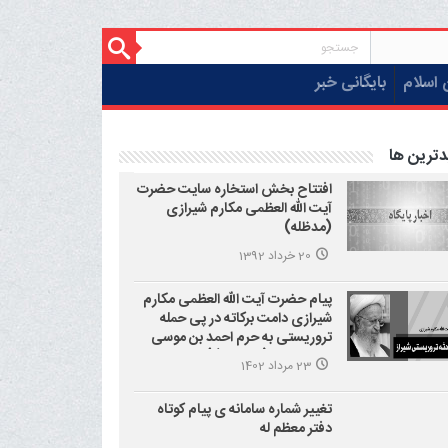
 اسلام
بایگانی خبر
دترین ها
افتتاح بخش استخاره سایت حضرت
آیت الله العظمی مکارم شیرازی
(مدظله)
20 خرداد 1392
پیام حضرت آیت الله العظمی مکارم
شیرازی دامت برکاته در پی حمله
تروریستی به حرم احمد بن موسی
علیه السلام (شاهچراغ)
23 مرداد 1402
تغییر شماره سامانه ی پیام کوتاه
دفتر معظم له