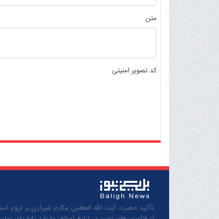
متن
کد تصویر امنیتی
تأکید حضرت آیت الله العظمی مکارم شیرازی بر لزوم استف
از فناوری های نوین در تبلیغ اسلام: ما باید پابه پای زمان