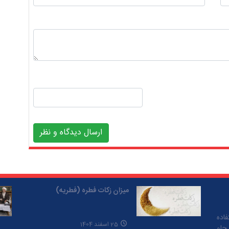
ارسال دیدگاه و نظر
میزان زکات فطره (فطریه)
اده
25 اسفند 1404
 جلو