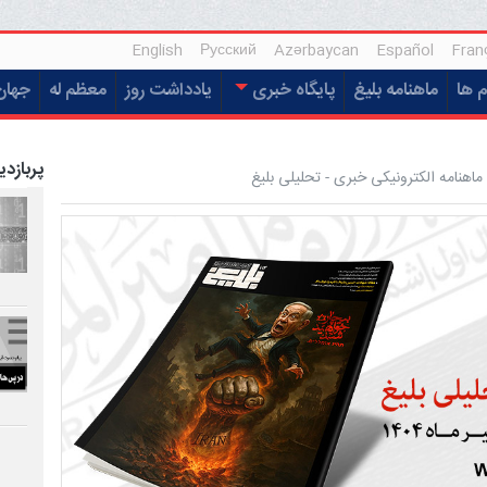
English
Русский
Azərbaycan
Español
Fran
م ها
ماهنامه بلیغ
پایگاه خبری
یادداشت روز
معظم له
جهان
پربازدی
اهنامه الکترونیکی خبری - تحلیلی بلیغ