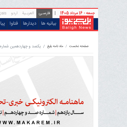
جمعه - 16 مرداد 1405
|
فارسـی
العربـیة
اردو
çais
(current)
بیانیه ها
دیدارها
فتاوا
پیا
یکصد و چهاردهمین شماره م
صفحه نخست
ماه نامه بلیغ